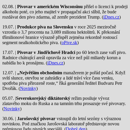
02.08. |
Pivovar v americkém Wisconsinu
přišel o licenci k prodeji
alkoholu poté, co jeho majitel v propagační akci slíbil, že bude
rozdávat den pivo zdarma, až zemře prezident Trump. (
iDnes.cz
)
19.07. |
Produkce piva na Slovensku
v roce 2025 meziročně
vzrostla o 3,7 procenta na 3,089 milionu hektolitrů. K překonání
třímilionové hranice výrazně přispěl zejména rekordně rostoucí
segment nealkoholického piva. (
oPive.sk
)
17.07. |
Pivovar v Jindřichově Hradci
po 60 letech zase vaří pivo.
Radnice chátrající areál opravila za více než půl miliardy korun a
nabídla ho k pronájmu. (
iDnes.cz
)
12.07. |
„Největším obchodním
manažerem je pořád počasí. Když
svítí slunce, otevřou se zahrádky a lidé tráví více času venku,
spotřeba piva přirozeně roste,“ říká generální ředitel Budvaru Petr
Dvořák. (
Novinky
)
05.07. |
Severokorejský diktátorský
režim posiluje vývoz
zlatavého moku do Ruska a na tamním trhu prosazuje své pivovary.
(
Novinky
)
30.06. |
Jarošovský pivovar
vstoupil do letní sezóny s výraznou
novinkou. Pod značkou Jarošovská laboratoř představuje novou
prémiovou řadu pivních speciálů. (
Dobrý den
)