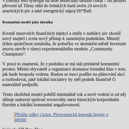
Výsledky této synergie na sebe nenechaly dlouho čekat – od jarního
převzetí už Tilray stihl do britských barů uvést 24 nových
amerických piv a také energetický nápoj Hi*Ball.
Komunitní model jako zkouška
Kromě masivních finančních injekcí a změn v nabídce piv zkouší
nový majitel i zcela nový přístup k samotným podnikům. Minulý
týden společnost oznámila, že pobočku ve skotském městě Inverurie
znovu otevře v rámci experimentálního modelu „Community
Champions“.
V praxi to znamená, že z podniku se má stát primárně komunitní
prostor. Místní obyvatelé a organizace dostanou formální hlas v tom,
jak bude hospoda vedena. Budou se moci podílet na plánování akcí
a rozhodovat, jaké lokální iniciativy by měl podnik finančně či
materiálně podpořit.
Tento zkušební model poběží minimálně rok a nové vedení si od něj
slibuje nalezení správné rovnováhy mezi klasickým korporátním
řízením a lokální komunitní angažovaností.
Přežila války i krize. Pivovarnická legenda bojuje o
přežití