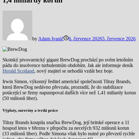
1,4 miliardy korun
by
Adam Ivanič
6. července 2026
5. července 2026
Skotský pivovarnický gigant BrewDog prochází po svém letošním
pádu do insolvence turbulentním obdobím. Jak ale informuje deník
Herald Scotland
, nový majitel se nehodlá vzdát bez boje.
Irwin Simon, výkonný ředitel americké společnosti Tilray Brands,
která BrewDog nedávno převzala, prozradil, že do stabilizace
potácející se firmy napumpoval dalších více než 1,41 miliardy korun
(50 milionů liber).
Výplaty, suroviny a tvrdá práce
Tilray Brands koupila značku BrewDog, její britské operace a 11
hospod letos v březnu v přepočtu za necelých 932 milionů korun
(33 milionů liber). Podle Simona však bylo nutné po převzetí rychle