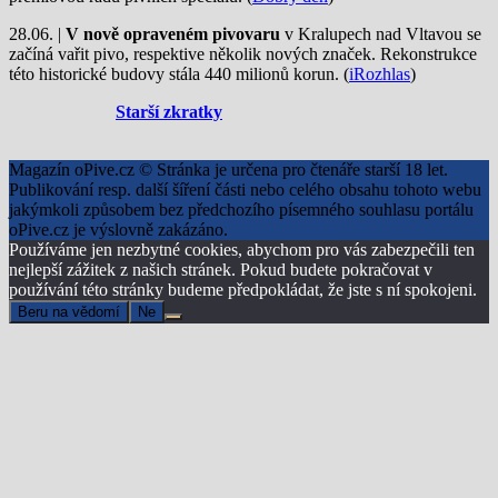
28.06. |
V nově opraveném pivovaru
v Kralupech nad Vltavou se
začíná vařit pivo, respektive několik nových značek. Rekonstrukce
této historické budovy stála 440 milionů korun. (
iRozhlas
)
Starší zkratky
Magazín oPive.cz © Stránka je určena pro čtenáře starší 18 let.
Publikování resp. další šíření části nebo celého obsahu tohoto webu
jakýmkoli způsobem bez předchozího písemného souhlasu portálu
oPive.cz je výslovně zakázáno.
Používáme jen nezbytné cookies, abychom pro vás zabezpečili ten
nejlepší zážitek z našich stránek. Pokud budete pokračovat v
používání této stránky budeme předpokládat, že jste s ní spokojeni.
Beru na vědomí
Ne