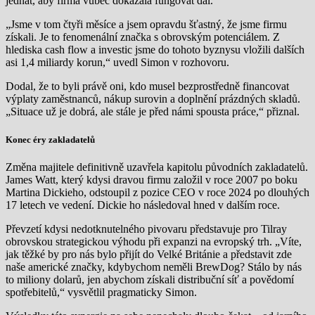
jednat, aby firma vůbec dokázala fungovat dál.
„Jsme v tom čtyři měsíce a jsem opravdu šťastný, že jsme firmu
získali. Je to fenomenální značka s obrovským potenciálem. Z
hlediska cash flow a investic jsme do tohoto byznysu vložili dalších
asi 1,4 miliardy korun,“ uvedl Simon v rozhovoru.
Dodal, že to byli právě oni, kdo musel bezprostředně financovat
výplaty zaměstnanců, nákup surovin a doplnění prázdných skladů.
„Situace už je dobrá, ale stále je před námi spousta práce,“ přiznal.
Konec éry zakladatelů
Změna majitele definitivně uzavřela kapitolu původních zakladatelů.
James Watt, který kdysi dravou firmu založil v roce 2007 po boku
Martina Dickieho, odstoupil z pozice CEO v roce 2024 po dlouhých
17 letech ve vedení. Dickie ho následoval hned v dalším roce.
Převzetí kdysi nedotknutelného pivovaru představuje pro Tilray
obrovskou strategickou výhodu při expanzi na evropský trh. „Víte,
jak těžké by pro nás bylo přijít do Velké Británie a představit zde
naše americké značky, kdybychom neměli BrewDog? Stálo by nás
to miliony dolarů, jen abychom získali distribuční síť a povědomí
spotřebitelů,“ vysvětlil pragmaticky Simon.