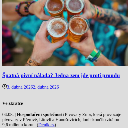
Špatná pivní nálada? Jedna zem jde proti proudu
3. dubna 2026
2. dubna 2026
Ve zkratce
04.08. |
Hospodaření společnosti
Pivovary Zubr, která provozuje
pivovary v Přerově, Litovli a Hanušovicích, loni skončilo ztrátou
9,6 milionu korun. (
Deník.cz
)