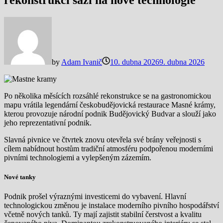
rekonstrukci sází na nové technologie
by
Adam Ivanič
10. dubna 2026
9. dubna 2026
Po několika měsících rozsáhlé rekonstrukce se na gastronomickou
mapu vrátila legendární českobudějovická restaurace Masné krámy,
kterou provozuje národní podnik Budějovický Budvar a slouží jako
jeho reprezentativní podnik.
Slavná pivnice ve čtvrtek znovu otevřela své brány veřejnosti s
cílem nabídnout hostům tradiční atmosféru podpořenou moderními
pivními technologiemi a vylepšeným zázemím.
Nové tanky
Podnik prošel výraznými investicemi do vybavení. Hlavní
technologickou změnou je instalace moderního pivního hospodářství
včetně nových tanků. Ty mají zajistit stabilní čerstvost a kvalitu