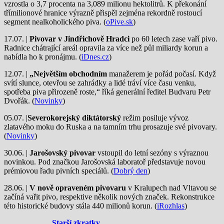
vzrostla o 3,7 procenta na 3,089 milionu hektolitrů. K překonání
třímilionové hranice výrazně přispěl zejména rekordně rostoucí
segment nealkoholického piva. (
oPive.sk
)
17.07. |
Pivovar v Jindřichově Hradci
po 60 letech zase vaří pivo.
Radnice chátrající areál opravila za více než půl miliardy korun a
nabídla ho k pronájmu. (
iDnes.cz
)
12.07. |
„Největším obchodním
manažerem je pořád počasí. Když
svítí slunce, otevřou se zahrádky a lidé tráví více času venku,
spotřeba piva přirozeně roste,“ říká generální ředitel Budvaru Petr
Dvořák. (
Novinky
)
05.07. |
Severokorejský diktátorský
režim posiluje vývoz
zlatavého moku do Ruska a na tamním trhu prosazuje své pivovary.
(
Novinky
)
30.06. |
Jarošovský pivovar
vstoupil do letní sezóny s výraznou
novinkou. Pod značkou Jarošovská laboratoř představuje novou
prémiovou řadu pivních speciálů. (
Dobrý den
)
28.06. |
V nově opraveném pivovaru
v Kralupech nad Vltavou se
začíná vařit pivo, respektive několik nových značek. Rekonstrukce
této historické budovy stála 440 milionů korun. (
iRozhlas
)
Starší zkratky