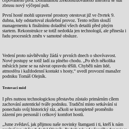
čepovaného piva. Dominantou zrekonstruovaného interiéru se stal
zbrusu nový výčepní pult.
První hosté mohli upravené prostory otestovat již ve čtvrtek 9.
dubna, kdy odstartoval zkušební provoz. Tento režim slouží
managementu k finálnímu doladění všech detailů před plným
startem. Rekonstrukce se totiž nedotkla jen technologií, ale přinesla i
řadu procesních změn v samotné obsluze.
Vedení proto návštěvníky žádá v prvních dnech o shovívavost.
Nové postupy se totiž ladí za plného chodu. „Po těch několika
měsících jsme se na návrat opravdu těšili. Chyběli nám lidé,
atmosféra i každodenní kontakt s hosty,“ uvedl provozní manažer
podniku Tomáš Olejník.
Testovací mód
I přes nutnou technologickou přestavbu zůstalo primárním cílem
zachování autentické tváře podniku. Tradiční místo setkávání si
ponechalo svůj historický ráz, ačkoli se kompletně proměnilo
zázemí pro personál i celkový komfort hostů.
„Jsme zvědaví, jak přijmou naše novinky štamgasti i ti, kteří k nám