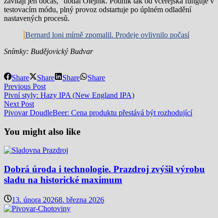
zavítají jen občas,“ dodal Olejník. Podnik tak od včerejška funguje v
testovacím módu, plný provoz odstartuje po úplném odladění
nastavených procesů.
Bernard loni mírně zpomalil. Prodeje ovlivnilo počasí
Snímky: Budějovický Budvar
Share
Share
Share
Share
Navigace
Previous
Previous Post
post:
Pivní styly: Hazy IPA (New England IPA)
pro
Next
Next Post
příspěvek
post:
Pivovar DoudleBeer: Cena produktu přestává být rozhodující
You might also like
Dobrá úroda i technologie. Prazdroj zvýšil výrobu
sladu na historické maximum
13. února 2026
8. března 2026