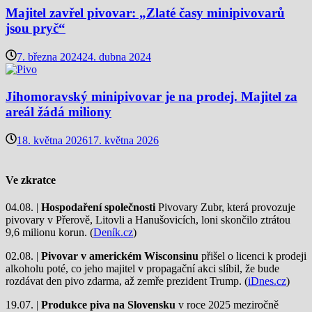
Majitel zavřel pivovar: „Zlaté časy minipivovarů
jsou pryč“
7. března 2024
24. dubna 2024
Jihomoravský minipivovar je na prodej. Majitel za
areál žádá miliony
18. května 2026
17. května 2026
Ve zkratce
04.08. |
Hospodaření společnosti
Pivovary Zubr, která provozuje
pivovary v Přerově, Litovli a Hanušovicích, loni skončilo ztrátou
9,6 milionu korun. (
Deník.cz
)
02.08. |
Pivovar v americkém Wisconsinu
přišel o licenci k prodeji
alkoholu poté, co jeho majitel v propagační akci slíbil, že bude
rozdávat den pivo zdarma, až zemře prezident Trump. (
iDnes.cz
)
19.07. |
Produkce piva na Slovensku
v roce 2025 meziročně