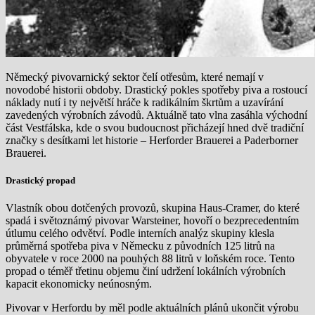
Německý pivovarnický sektor čelí otřesům, které nemají v
novodobé historii obdoby. Drastický pokles spotřeby piva a rostoucí
náklady nutí i ty největší hráče k radikálním škrtům a uzavírání
zavedených výrobních závodů. Aktuálně tato vlna zasáhla východní
část Vestfálska, kde o svou budoucnost přicházejí hned dvě tradiční
značky s desítkami let historie – Herforder Brauerei a Paderborner
Brauerei.
Drastický propad
Vlastník obou dotčených provozů, skupina Haus-Cramer, do které
spadá i světoznámý pivovar Warsteiner, hovoří o bezprecedentním
útlumu celého odvětví. Podle interních analýz skupiny klesla
průměrná spotřeba piva v Německu z původních 125 litrů na
obyvatele v roce 2000 na pouhých 88 litrů v loňském roce. Tento
propad o téměř třetinu objemu činí udržení lokálních výrobních
kapacit ekonomicky neúnosným.
Pivovar v Herfordu by měl podle aktuálních plánů ukončit výrobu