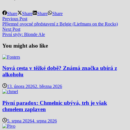
Share
Share
Share
Share
Navigace
Previous
Previous Post
post:
Příjemné ovocné představení z Belgie (Liefmans on the Rocks)
pro
Next
Next Post
příspěvek
post:
Pivní styly: Blonde Ale
You might also like
Nová cesta v těžké době? Známá značka ubírá z
alkoholu
13. února 2026
2. března 2026
Pivní paradox: Chmelnic ubývá, trh je však
chmelem zaplaven
5. srpna 2026
4. srpna 2026