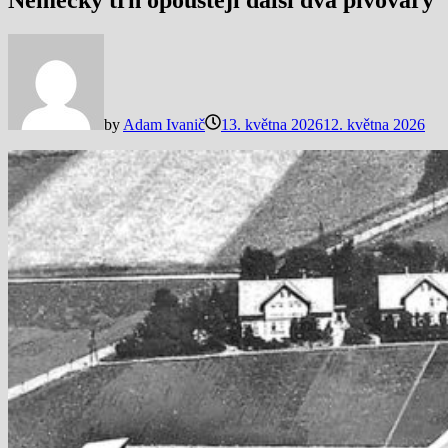
Německý trh opouštějí další dva pivovary
by
Adam Ivanič
13. května 2026
12. května 2026