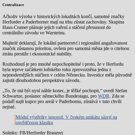
Centralizace
Ačkoliv výroba v historických lokalitách končí, samotné značky
Herforder a Paderborner mají na trhu zůstat zachovány. Skupina
Haus-Cramer plánuje jejich vaření a stáčení přesunout do
centrálního závodu ve Warsteinu.
Majitelé deklarují, že lokální partnerství i regionální angažovanost
značek zůstanou prioritou, ovšem pro samotná města jde o citelnou
ztrátu prestiže i ekonomické stability.
Rozhodnutí je pro mnohé nepochopitelné i proto, že v Herfordu
byla teprve začátkem loňského roku zprovozněna jedna z
nejmodernějších stáčíren v celém Německu. Investice měla původně
zajistit dlouhodobou perspektivu závodu.
„To, že má být nyní náhle konec, je těžké pochopit,“ uvedl Stefan
Schwartze, poslanec německého Bundestagu, pro
WDR
. Zda se
podaří najít kupce pro areál v Paderbornu, zůstává v tuto chvíli
nejisté.
Módní výstřelky ignorují. V českém unikátu sázejí na
osvědčenou klasiku
Snímky: FB/Herforder Brauerei