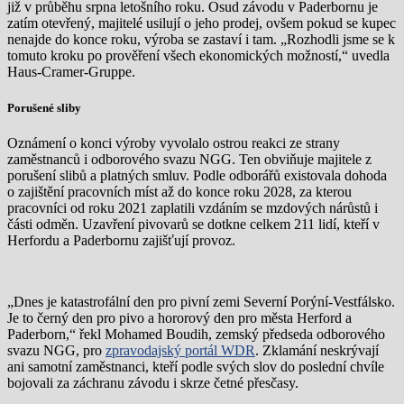
již v průběhu srpna letošního roku. Osud závodu v Paderbornu je
zatím otevřený, majitelé usilují o jeho prodej, ovšem pokud se kupec
nenajde do konce roku, výroba se zastaví i tam. „Rozhodli jsme se k
tomuto kroku po prověření všech ekonomických možností,“ uvedla
Haus-Cramer-Gruppe.
Porušené sliby
Oznámení o konci výroby vyvolalo ostrou reakci ze strany
zaměstnanců i odborového svazu NGG. Ten obviňuje majitele z
porušení slibů a platných smluv. Podle odborářů existovala dohoda
o zajištění pracovních míst až do konce roku 2028, za kterou
pracovníci od roku 2021 zaplatili vzdáním se mzdových nárůstů i
části odměn. Uzavření pivovarů se dotkne celkem 211 lidí, kteří v
Herfordu a Paderbornu zajišťují provoz.
„Dnes je katastrofální den pro pivní zemi Severní Porýní-Vestfálsko.
Je to černý den pro pivo a hororový den pro města Herford a
Paderborn,“ řekl Mohamed Boudih, zemský předseda odborového
svazu NGG, pro
zpravodajský portál WDR
. Zklamání neskrývají
ani samotní zaměstnanci, kteří podle svých slov do poslední chvíle
bojovali za záchranu závodu i skrze četné přesčasy.