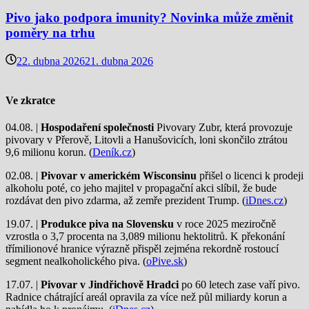
Pivo jako podpora imunity? Novinka může změnit
poměry na trhu
22. dubna 2026
21. dubna 2026
Ve zkratce
04.08. |
Hospodaření společnosti
Pivovary Zubr, která provozuje
pivovary v Přerově, Litovli a Hanušovicích, loni skončilo ztrátou
9,6 milionu korun. (
Deník.cz
)
02.08. |
Pivovar v americkém Wisconsinu
přišel o licenci k prodeji
alkoholu poté, co jeho majitel v propagační akci slíbil, že bude
rozdávat den pivo zdarma, až zemře prezident Trump. (
iDnes.cz
)
19.07. |
Produkce piva na Slovensku
v roce 2025 meziročně
vzrostla o 3,7 procenta na 3,089 milionu hektolitrů. K překonání
třímilionové hranice výrazně přispěl zejména rekordně rostoucí
segment nealkoholického piva. (
oPive.sk
)
17.07. |
Pivovar v Jindřichově Hradci
po 60 letech zase vaří pivo.
Radnice chátrající areál opravila za více než půl miliardy korun a