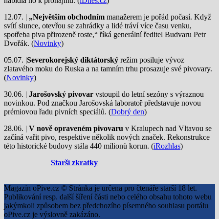
nabídla ho k pronájmu. (
iDnes.cz
)
12.07. |
„Největším obchodním
manažerem je pořád počasí. Když
svítí slunce, otevřou se zahrádky a lidé tráví více času venku,
spotřeba piva přirozeně roste,“ říká generální ředitel Budvaru Petr
Dvořák. (
Novinky
)
05.07. |
Severokorejský diktátorský
režim posiluje vývoz
zlatavého moku do Ruska a na tamním trhu prosazuje své pivovary.
(
Novinky
)
30.06. |
Jarošovský pivovar
vstoupil do letní sezóny s výraznou
novinkou. Pod značkou Jarošovská laboratoř představuje novou
prémiovou řadu pivních speciálů. (
Dobrý den
)
28.06. |
V nově opraveném pivovaru
v Kralupech nad Vltavou se
začíná vařit pivo, respektive několik nových značek. Rekonstrukce
této historické budovy stála 440 milionů korun. (
iRozhlas
)
Starší zkratky
Magazín oPive.cz © Stránka je určena pro čtenáře starší 18 let.
Publikování resp. další šíření části nebo celého obsahu tohoto webu
jakýmkoli způsobem bez předchozího písemného souhlasu portálu
oPive.cz je výslovně zakázáno.