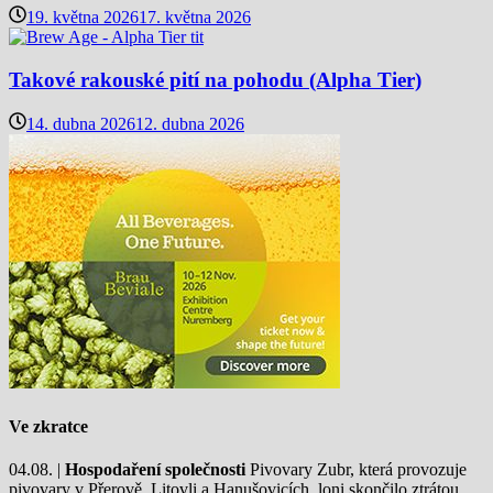
19. května 2026
17. května 2026
Takové rakouské pití na pohodu (Alpha Tier)
14. dubna 2026
12. dubna 2026
Ve zkratce
04.08. |
Hospodaření společnosti
Pivovary Zubr, která provozuje
pivovary v Přerově, Litovli a Hanušovicích, loni skončilo ztrátou