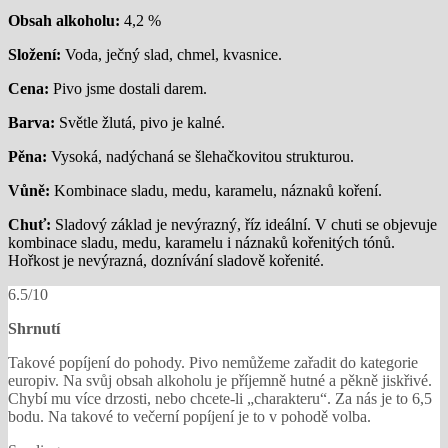
Obsah alkoholu:
4,2 %
Složení:
Voda, ječný slad, chmel, kvasnice.
Cena:
Pivo jsme dostali darem.
Barva:
Světle žlutá, pivo je kalné.
Pěna:
Vysoká, nadýchaná se šlehačkovitou strukturou.
Vůně:
Kombinace sladu, medu, karamelu, náznaků koření.
Chuť:
Sladový základ je nevýrazný, říz ideální. V chuti se objevuje
kombinace sladu, medu, karamelu i náznaků kořenitých tónů.
Hořkost je nevýrazná, doznívání sladově kořenité.
6.5/10
Shrnutí
Takové popíjení do pohody. Pivo nemůžeme zařadit do kategorie
europiv. Na svůj obsah alkoholu je příjemně hutné a pěkně jiskřivé.
Chybí mu více drzosti, nebo chcete-li „charakteru“. Za nás je to 6,5
bodu. Na takové to večerní popíjení je to v pohodě volba.