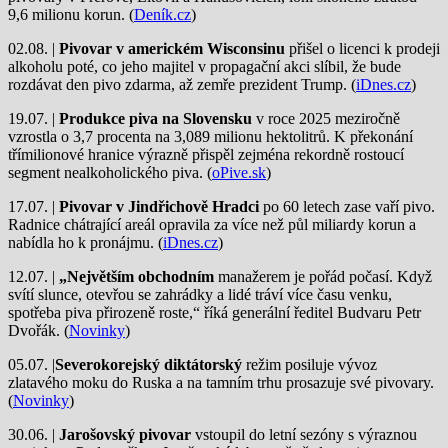
9,6 milionu korun. (
Deník.cz
)
02.08. |
Pivovar v americkém Wisconsinu
přišel o licenci k prodeji
alkoholu poté, co jeho majitel v propagační akci slíbil, že bude
rozdávat den pivo zdarma, až zemře prezident Trump. (
iDnes.cz
)
19.07. |
Produkce piva na Slovensku
v roce 2025 meziročně
vzrostla o 3,7 procenta na 3,089 milionu hektolitrů. K překonání
třímilionové hranice výrazně přispěl zejména rekordně rostoucí
segment nealkoholického piva. (
oPive.sk
)
17.07. |
Pivovar v Jindřichově Hradci
po 60 letech zase vaří pivo.
Radnice chátrající areál opravila za více než půl miliardy korun a
nabídla ho k pronájmu. (
iDnes.cz
)
12.07. |
„Největším obchodním
manažerem je pořád počasí. Když
svítí slunce, otevřou se zahrádky a lidé tráví více času venku,
spotřeba piva přirozeně roste,“ říká generální ředitel Budvaru Petr
Dvořák. (
Novinky
)
05.07. |
Severokorejský diktátorský
režim posiluje vývoz
zlatavého moku do Ruska a na tamním trhu prosazuje své pivovary.
(
Novinky
)
30.06. |
Jarošovský pivovar
vstoupil do letní sezóny s výraznou