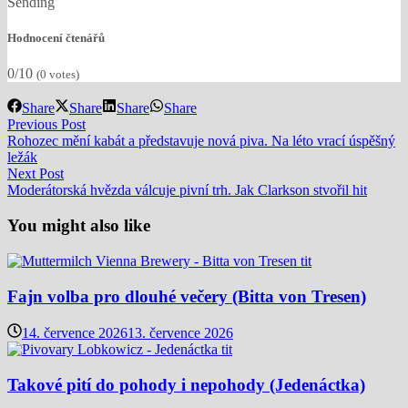
Sending
Hodnocení čtenářů
0/10
(
0
votes)
Share
Share
Share
Share
Navigace
Previous
Previous Post
post:
Rohozec mění kabát a představuje nová piva. Na léto vrací úspěšný
pro
ležák
příspěvek
Next
Next Post
post:
Moderátorská hvězda válcuje pivní trh. Jak Clarkson stvořil hit
You might also like
Fajn volba pro dlouhé večery (Bitta von Tresen)
14. července 2026
13. července 2026
Takové pití do pohody i nepohody (Jedenáctka)