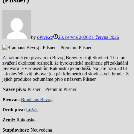
(Pilsner)
by
oPive.cz
23. června 2026
21. června 2026
Za rakouským pivovarem Bevog Brewery stojí Slovinci. Ti se po
zvážení okolností rozhodli, že byrokratická mašinérie při zakládání
pivovaru je v sousedním Rakousku jednodušší. Na jaře roku 2013
tak otevřeli svůj pivovar jen pár kilometrů od slovinských hranic. Z
jejich produkce ochutnáme pivo s názvem Pilsner.
Název piva:
Pilsner – Premium Pilsner
Pivovar:
Brauhaus Bevog
Druh piva:
Ležák
Země:
Rakousko
Stupňovitost:
Neuvedena