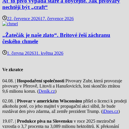
Ať to pivo vypadá staře a obyčejně. Jak pivovary
nechtějí být „craft“
22. července 2026
17. července 2026
„Žatečák je naše zlato“. Britové řeší záchranu
českého chmele
1. června 2026
31. května 2026
Ve zkratce
04.08. |
Hospodaření společnosti
Pivovary Zubr, která provozuje
pivovary v Přerově, Litovli a Hanušovicích, loni skončilo ztrátou
9,6 milionu korun. (
Deník.cz
)
02.08. |
Pivovar v americkém Wisconsinu
přišel o licenci k prodeji
alkoholu poté, co jeho majitel v propagační akci slíbil, že bude
rozdávat den pivo zdarma, až zemře prezident Trump. (
iDnes.cz
)
19.07. |
Produkce piva na Slovensku
v roce 2025 meziročně
vzrostla o 3,7 procenta na 3,089 milionu hektolitrů. K překonání