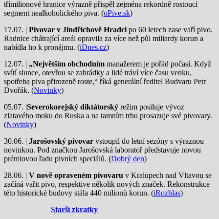
třímilionové hranice výrazně přispěl zejména rekordně rostoucí
segment nealkoholického piva. (
oPive.sk
)
17.07. |
Pivovar v Jindřichově Hradci
po 60 letech zase vaří pivo.
Radnice chátrající areál opravila za více než půl miliardy korun a
nabídla ho k pronájmu. (
iDnes.cz
)
12.07. |
„Největším obchodním
manažerem je pořád počasí. Když
svítí slunce, otevřou se zahrádky a lidé tráví více času venku,
spotřeba piva přirozeně roste,“ říká generální ředitel Budvaru Petr
Dvořák. (
Novinky
)
05.07. |
Severokorejský diktátorský
režim posiluje vývoz
zlatavého moku do Ruska a na tamním trhu prosazuje své pivovary.
(
Novinky
)
30.06. |
Jarošovský pivovar
vstoupil do letní sezóny s výraznou
novinkou. Pod značkou Jarošovská laboratoř představuje novou
prémiovou řadu pivních speciálů. (
Dobrý den
)
28.06. |
V nově opraveném pivovaru
v Kralupech nad Vltavou se
začíná vařit pivo, respektive několik nových značek. Rekonstrukce
této historické budovy stála 440 milionů korun. (
iRozhlas
)
Starší zkratky