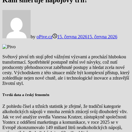
Kam směřuje nápojový trh?
by
oPive.cz
15. června 2026
15. června 2026
Světový pivní trh stojí před vážnými výzvami a prochází hlubokou
transformací. Spotřebitelé postupně mění své návyky, což nutí
producenty přehodnocovat zaběhnuté postupy a hledat zcela nové
cesty. Východiskem z této situace může být komplexní přístup, který
zohledňuje nejen nové chutě, ale i technologické inovace a zdravější
životní styl.
Tvrdá data a český fenomén
Z pohledu čísel a tržních statistik je zřejmé, že tradiční kategorie
alkoholických nápojů v mnoha zemích ztrácejí svůj dlouholetý vliv.
Jak ve své analýze uvedla Vanessa Kratzer, zástupkyně společnosti
Yontex z oddělení marketingu a komunikace, v roce 2025 se v
Evropě zkonzumovalo 149 miliard litrů nealkoholických nápojů,