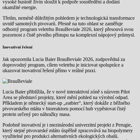
vysoké hustotě živin sloužit k podpoře soustředění a dodání
okamžité energie.
Třetím, neméně důležitým pohledem je technologická transformace
uvnitř samotných pivovarů. Přesně na tuto oblast se zaměřuje
odborný program veletrhu BrauBeviale 2026, který přesouvá svou
pozornost z čistě pivního přístupu na komplexní nápojový průmysl.
Inovativní řešení
Jak upozornila Lucia Baier BrauBeviale 2026, zodpovědná za
doprovodný program, cílem veletrhu je iniciovat spolupráce a
ukazovat inovativní řešení přímo v reálné praxi.
Lucia Baier přiblížila, že v nové interaktivní zóně s názvem Pilot
Area se představí projekty, které mění pohled na výrobní odpad.
Příkladem je německý start-up „eatbier“, který dokáže z běžného
pivovarského mláta v bioreaktoru pomocí hub vypěstovat čistý
protein určený pro náhražky masa.
Podobně inovativní je i mezinárodní univerzitní projekt z Perugie,
který stejné pivovarské mláto úspěšně zpracovává na biopolymery
využitelné pro produkci alternativních ekologických obalů.