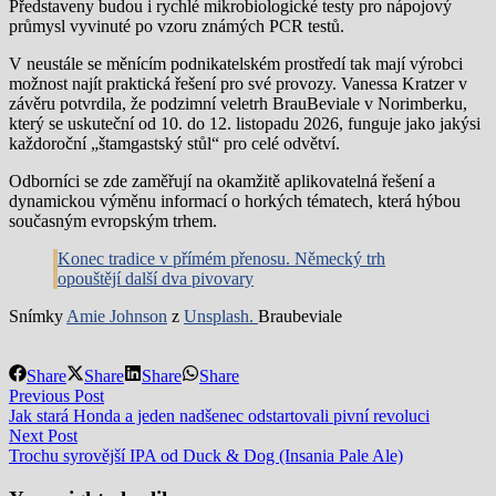
Představeny budou i rychlé mikrobiologické testy pro nápojový
průmysl vyvinuté po vzoru známých PCR testů.
V neustále se měnícím podnikatelském prostředí tak mají výrobci
možnost najít praktická řešení pro své provozy. Vanessa Kratzer v
závěru potvrdila, že podzimní veletrh BrauBeviale v Norimberku,
který se uskuteční od 10. do 12. listopadu 2026, funguje jako jakýsi
každoroční „štamgastský stůl“ pro celé odvětví.
Odborníci se zde zaměřují na okamžitě aplikovatelná řešení a
dynamickou výměnu informací o horkých tématech, která hýbou
současným evropským trhem.
Konec tradice v přímém přenosu. Německý trh
opouštějí další dva pivovary
Snímky
Amie Johnson
z
Unsplash.
Braubeviale
Share
Share
Share
Share
Navigace
Previous
Previous Post
post:
Jak stará Honda a jeden nadšenec odstartovali pivní revoluci
pro
Next
Next Post
příspěvek
post:
Trochu syrovější IPA od Duck & Dog (Insania Pale Ale)