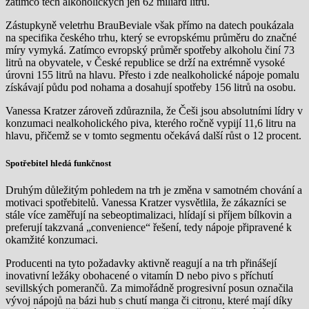
zatímco těch alkoholických jen 62 miliard litrů.
Zástupkyně veletrhu BrauBeviale však přímo na datech poukázala
na specifika českého trhu, který se evropskému průměru do značné
míry vymyká. Zatímco evropský průměr spotřeby alkoholu činí 73
litrů na obyvatele, v České republice se drží na extrémně vysoké
úrovni 155 litrů na hlavu. Přesto i zde nealkoholické nápoje pomalu
získávají půdu pod nohama a dosahují spotřeby 156 litrů na osobu.
Vanessa Kratzer zároveň zdůraznila, že Češi jsou absolutními lídry v
konzumaci nealkoholického piva, kterého ročně vypijí 11,6 litru na
hlavu, přičemž se v tomto segmentu očekává další růst o 12 procent.
Spotřebitel hledá funkčnost
Druhým důležitým pohledem na trh je změna v samotném chování a
motivaci spotřebitelů. Vanessa Kratzer vysvětlila, že zákazníci se
stále více zaměřují na sebeoptimalizaci, hlídají si příjem bílkovin a
preferují takzvaná „convenience“ řešení, tedy nápoje připravené k
okamžité konzumaci.
Producenti na tyto požadavky aktivně reagují a na trh přinášejí
inovativní ležáky obohacené o vitamín D nebo pivo s příchutí
sevillských pomerančů. Za mimořádně progresivní posun označila
vývoj nápojů na bázi hub s chutí manga či citronu, které mají díky