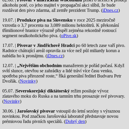
alkoholu poté, co jeho majitel v propagační akci slíbil, že bude
rozdávat den pivo zdarma, až zemře prezident Trump. (
iDnes.cz
)
19.07. |
Produkce piva na Slovensku
v roce 2025 meziročně
vzrostla o 3,7 procenta na 3,089 milionu hektolitrů. K překonání
třímilionové hranice výrazně přispěl zejména rekordně rostoucí
segment nealkoholického piva. (
oPive.sk
)
17.07. |
Pivovar v Jindřichově Hradci
po 60 letech zase vaří pivo.
Radnice chátrající areál opravila za více než půl miliardy korun a
nabídla ho k pronájmu. (
iDnes.cz
)
12.07. |
„Největším obchodním
manažerem je pořád počasí. Když
svítí slunce, otevřou se zahrádky a lidé tráví více času venku,
spotřeba piva přirozeně roste,“ říká generální ředitel Budvaru Petr
Dvořák. (
Novinky
)
05.07. |
Severokorejský diktátorský
režim posiluje vývoz
zlatavého moku do Ruska a na tamním trhu prosazuje své pivovary.
(
Novinky
)
30.06. |
Jarošovský pivovar
vstoupil do letní sezóny s výraznou
novinkou. Pod značkou Jarošovská laboratoř představuje novou
prémiovou řadu pivních speciálů. (
Dobrý den
)