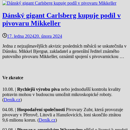
Dánský gigant Carlsberg kupuje podíl v
pivovaru Mikkeller
17. ledna 2024
20. února 2024
Jedna z nejzajímavějších akvizic posledních měsíců se uskutečnila v
Dánsku. Mikkel Bjergsø, zakladatel a generální ředitel známého
putovního pivovaru Mikkeller, oznámil spojení s pivovarnickou …
Ve zkratce
10.08. |
Rychlejší výrobu piva
nebo jednodušší kontrolu kvality
potravin mohou v budoucnu umožnit mikroskopické roboty.
(
Deník.cz
)
04.08. |
Hospodaření společnosti
Pivovary Zubr, která provozuje
pivovary v Přerově, Litovli a Hanušovicích, loni skončilo ztrátou
9,6 milionu korun. (
Deník.cz
)
02.08. |
Pivovar v americkém Wisconsinu
přišel o licenci k prodeji