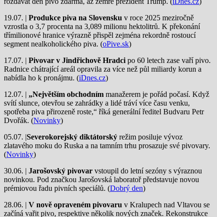
rozdávat den pivo zdarma, až zemře prezident Trump. (
iDnes.cz
)
19.07. |
Produkce piva na Slovensku
v roce 2025 meziročně
vzrostla o 3,7 procenta na 3,089 milionu hektolitrů. K překonání
třímilionové hranice výrazně přispěl zejména rekordně rostoucí
segment nealkoholického piva. (
oPive.sk
)
17.07. |
Pivovar v Jindřichově Hradci
po 60 letech zase vaří pivo.
Radnice chátrající areál opravila za více než půl miliardy korun a
nabídla ho k pronájmu. (
iDnes.cz
)
12.07. |
„Největším obchodním
manažerem je pořád počasí. Když
svítí slunce, otevřou se zahrádky a lidé tráví více času venku,
spotřeba piva přirozeně roste,“ říká generální ředitel Budvaru Petr
Dvořák. (
Novinky
)
05.07. |
Severokorejský diktátorský
režim posiluje vývoz
zlatavého moku do Ruska a na tamním trhu prosazuje své pivovary.
(
Novinky
)
30.06. |
Jarošovský pivovar
vstoupil do letní sezóny s výraznou
novinkou. Pod značkou Jarošovská laboratoř představuje novou
prémiovou řadu pivních speciálů. (
Dobrý den
)
28.06. |
V nově opraveném pivovaru
v Kralupech nad Vltavou se
začíná vařit pivo, respektive několik nových značek. Rekonstrukce