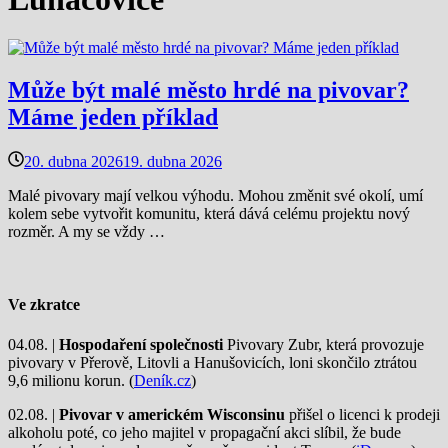
Může být malé město hrdé na pivovar?
Máme jeden příklad
20. dubna 2026
19. dubna 2026
Malé pivovary mají velkou výhodu. Mohou změnit své okolí, umí
kolem sebe vytvořit komunitu, která dává celému projektu nový
rozměr. A my se vždy …
Ve zkratce
04.08. |
Hospodaření společnosti
Pivovary Zubr, která provozuje
pivovary v Přerově, Litovli a Hanušovicích, loni skončilo ztrátou
9,6 milionu korun. (
Deník.cz
)
02.08. |
Pivovar v americkém Wisconsinu
přišel o licenci k prodeji
alkoholu poté, co jeho majitel v propagační akci slíbil, že bude