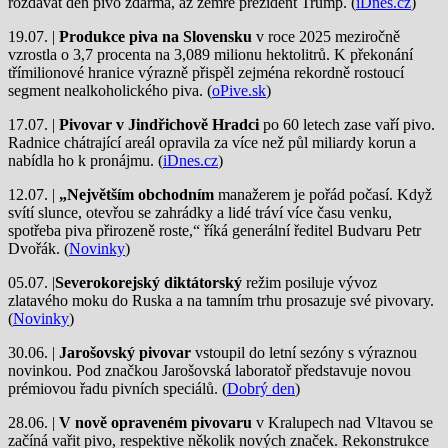
rozdávat den pivo zdarma, až zemře prezident Trump. (
iDnes.cz
)
19.07. |
Produkce piva na Slovensku
v roce 2025 meziročně
vzrostla o 3,7 procenta na 3,089 milionu hektolitrů. K překonání
třímilionové hranice výrazně přispěl zejména rekordně rostoucí
segment nealkoholického piva. (
oPive.sk
)
17.07. |
Pivovar v Jindřichově Hradci
po 60 letech zase vaří pivo.
Radnice chátrající areál opravila za více než půl miliardy korun a
nabídla ho k pronájmu. (
iDnes.cz
)
12.07. |
„Největším obchodním
manažerem je pořád počasí. Když
svítí slunce, otevřou se zahrádky a lidé tráví více času venku,
spotřeba piva přirozeně roste,“ říká generální ředitel Budvaru Petr
Dvořák. (
Novinky
)
05.07. |
Severokorejský diktátorský
režim posiluje vývoz
zlatavého moku do Ruska a na tamním trhu prosazuje své pivovary.
(
Novinky
)
30.06. |
Jarošovský pivovar
vstoupil do letní sezóny s výraznou
novinkou. Pod značkou Jarošovská laboratoř představuje novou
prémiovou řadu pivních speciálů. (
Dobrý den
)
28.06. |
V nově opraveném pivovaru
v Kralupech nad Vltavou se
začíná vařit pivo, respektive několik nových značek. Rekonstrukce