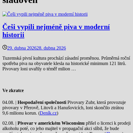
Češi vypili nejméně piva v moderní
historii
29. dubna 2026
28. dubna 2026
Tuzemská pivní kultura prochází zásadní proměnou. Průměrná roční
spotřeba piva na obyvatele klesla na historické minimum 121 litrů.
Pivovary loni uvařily o téměř milion …
Ve zkratce
04.08. |
Hospodaření společnosti
Pivovary Zubr, která provozuje
pivovary v Přerově, Litovli a Hanušovicích, loni skončilo ztrátou
9,6 milionu korun. (
Deník.cz
)
02.08. |
Pivovar v americkém Wisconsinu
přišel o licenci k prodeji
alkoholu poté, co jeho majitel v propagační akci slíbil, že bude