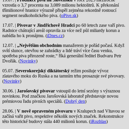
vzrostla o 3,7 procenta na 3,089 milionu hektolitrů. K překonání
třímilionové hranice výrazně přispěl zejména rekordně rostoucí
segment nealkoholického piva. (
oPive.sk
)
17.07. |
Pivovar v Jindřichově Hradci
po 60 letech zase vaří pivo.
Radnice chátrající areál opravila za více než půl miliardy korun a
nabídla ho k pronájmu. (
iDnes.cz
)
12.07. |
„Největším obchodním
manažerem je pořád počasí. Když
svítí slunce, otevřou se zahrádky a lidé tráví více času venku,
spotřeba piva přirozeně roste,“ říká generální ředitel Budvaru Petr
Dvořák. (
Novinky
)
05.07. |
Severokorejský diktátorský
režim posiluje vývoz
zlatavého moku do Ruska a na tamním trhu prosazuje své pivovary.
(
Novinky
)
30.06. |
Jarošovský pivovar
vstoupil do letní sezóny s výraznou
novinkou. Pod značkou Jarošovská laboratoř představuje novou
prémiovou řadu pivních speciálů. (
Dobrý den
)
28.06. |
V nově opraveném pivovaru
v Kralupech nad Vltavou se
začíná vařit pivo, respektive několik nových značek. Rekonstrukce
této historické budovy stála 440 milionů korun. (
iRozhlas
)