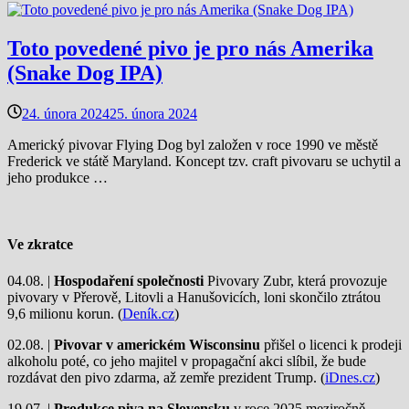
Toto povedené pivo je pro nás Amerika
(Snake Dog IPA)
24. února 2024
25. února 2024
Americký pivovar Flying Dog byl založen v roce 1990 ve městě
Frederick ve státě Maryland. Koncept tzv. craft pivovaru se uchytil a
jeho produkce …
Ve zkratce
04.08. |
Hospodaření společnosti
Pivovary Zubr, která provozuje
pivovary v Přerově, Litovli a Hanušovicích, loni skončilo ztrátou
9,6 milionu korun. (
Deník.cz
)
02.08. |
Pivovar v americkém Wisconsinu
přišel o licenci k prodeji
alkoholu poté, co jeho majitel v propagační akci slíbil, že bude
rozdávat den pivo zdarma, až zemře prezident Trump. (
iDnes.cz
)
19.07. |
Produkce piva na Slovensku
v roce 2025 meziročně